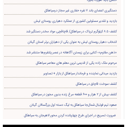
دستگیری اعضای باند ۷ نفره حفاری غير مجاز درسیاهکل
بازدید و تقدیر مسئولین کشوری از عملکرد دهیاری روستای لیش
کشف ۸.۵ کیلوگرم تریاک در سیاهکل/ قاچاقچی مواد مخدر دستگیر شد
انتخاب دهیار روستای لیش به عنوان یکی از دهیاران برتر استان گیلان
«ذهن مقاوم»؛ کتابی برای زیستن آگاهانه در عصر پلتفرم‌ها منتشر شد
مرحوم ملک زاده یکی از قدیمی ترین معلم های معاصر سیاهکل
بازدید میدانی نماینده و فرماندار سیاهکل از بازار + تصاویر
کشف سوخت قاچاق در سياهکل
کشف بیش از ۲ هزار و ۶۰۰ قطعه مرغ زنده بدون مجوز در سیاهکل
صعود تیم فوتبال شمال‌جا‌ سیاهکل به لیگ دسته اول بزرگسالان گیلان
ضرورت تسریع در اجرای طرح چهاربانده کردن محور لاهیجان به سیاهکل