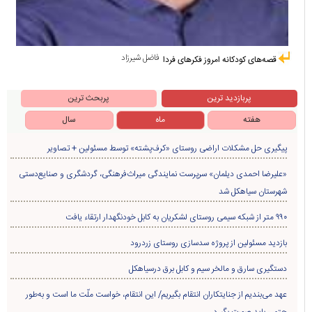
فاضل شیرزاد
قصه‌های کودکانه امروز فکرهای فردا
پربازدید ترین
پربحث ترین
هفته
ماه
سال
پیگیری حل مشکلات اراضی روستای «کرف‌پشته» توسط مسئولین + تصاویر
«علیرضا احمدی دیلمان» سرپرست نمایندگی میراث‌فرهنگی، گردشگری و صنایع‌دستی
شهرستان سیاهکل شد
۹۹۰ متر از شبکه سیمی روستای لشکریان به کابل خودنگهدار ارتقاء یافت
بازدید مسئولین از پروژه سدسازی روستای زردرود
دستگیری سارق و مالخر سیم و کابل برق درسیاهکل
عهد می‌بندیم از جنایتکاران انتقام بگیریم/ این انتقام، خواست ملّت ما است و به‌طور
حتمی باید صورت بگیرد