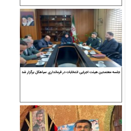
جلسه معتمدین هیئت اجرایی انتخابات در فرمانداری سیاهکل برگزار شد