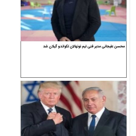
محسن علیجانی مدیر فنی تیم نونهالان تکواندو گیلان شد