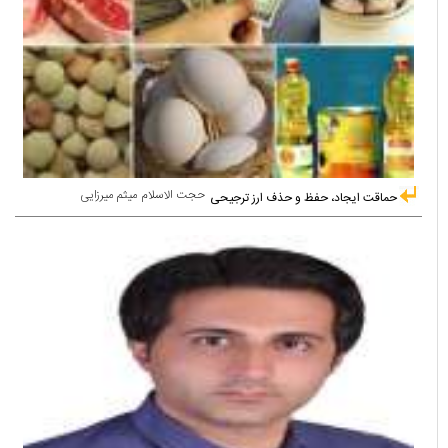
حجت الاسلام میثم میرزایی
حماقت ایجاد، حفظ و حذف ارز ترجیحی