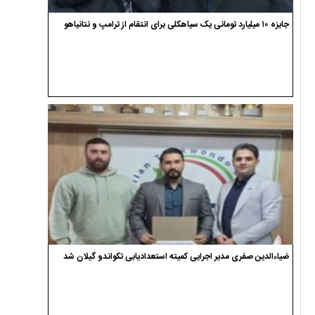
جایزه ۱۰ میلیارد تومانی یک سیاهکلی برای انتقام از ترامپ و نتانیاهو
ضیاءالدین صفری مدیر اجرایی کمیته استعدادیابی تکواندو گیلان شد