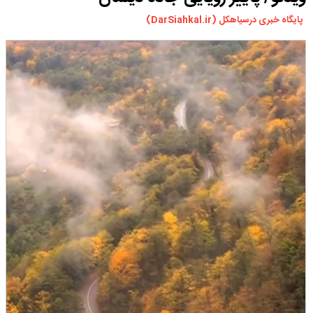
ورزشی
پایگاه خبری درسیاهکل (DarSiahkal.ir)
سیاسی
چندرسانه ای
مسیر گردشگری دیلمان
درباره ما