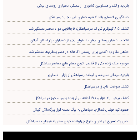
بازدید و تقدیر مسئولین کشوری از عملکرد دهیاری روستای لیش
دستگیری اعضای باند ۷ نفره حفاری غير مجاز درسیاهکل
کشف ۸.۵ کیلوگرم تریاک در سیاهکل/ قاچاقچی مواد مخدر دستگیر شد
انتخاب دهیار روستای لیش به عنوان یکی از دهیاران برتر استان گیلان
«ذهن مقاوم»؛ کتابی برای زیستن آگاهانه در عصر پلتفرم‌ها منتشر شد
مرحوم ملک زاده یکی از قدیمی ترین معلم های معاصر سیاهکل
بازدید میدانی نماینده و فرماندار سیاهکل از بازار + تصاویر
کشف سوخت قاچاق در سياهکل
کشف بیش از ۲ هزار و ۶۰۰ قطعه مرغ زنده بدون مجوز در سیاهکل
صعود تیم فوتبال شمال‌جا‌ سیاهکل به لیگ دسته اول بزرگسالان گیلان
ضرورت تسریع در اجرای طرح چهاربانده کردن محور لاهیجان به سیاهکل