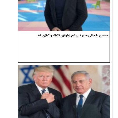
محسن علیجانی مدیر فنی تیم نونهالان تکواندو گیلان شد