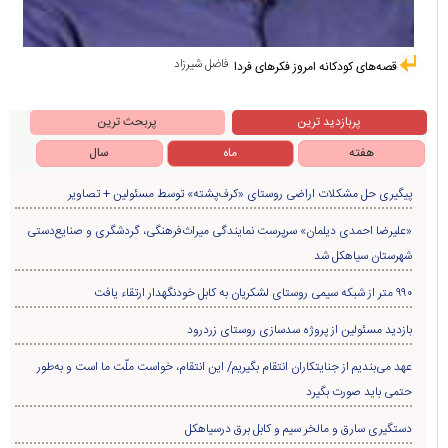
فاضل شیرزاد
قصه‌های کودکانه امروز فکرهای فردا
پربازدید ترین
پربحث ترین
هفته
ماه
سال
پیگیری حل مشکلات اراضی روستای «کرف‌پشته» توسط مسئولین + تصاویر
«علیرضا احمدی دیلمان» سرپرست نمایندگی میراث‌فرهنگی، گردشگری و صنایع‌دستی
شهرستان سیاهکل شد
۹۹۰ متر از شبکه سیمی روستای لشکریان به کابل خودنگهدار ارتقاء یافت
بازدید مسئولین از پروژه سدسازی روستای زردرود
عهد می‌بندیم از جنایتکاران انتقام بگیریم/ این انتقام، خواست ملّت ما است و به‌طور
حتمی باید صورت بگیرد
دستگیری سارق و مالخر سیم و کابل برق درسیاهکل