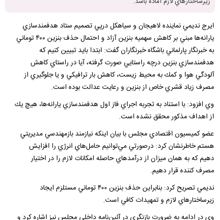
زيرساختارهاي لازم آماده باشد.
ايرج نديمي نماينده لاهيجان و سياهكل درپي تصميم ستاد هدفمندسازي
يارانه‌ها مبني بر كاهش سهميه بنزين آزاد و احتمال حذف بنزين ۴۰۰ توماني
به خبرنگار پارلماني باشگاه خبرنگاران گفت: ابتدا بايد تبيين كنيم كه
هدفمندسازي بنزين درچه راستايي صورت گرفته، آيا در راستاي كاهش
آلودگي هوا و كمك به محيط زيست، كاهش بار ترافيكي و يا جلوگيري از
مصرف زياد قشري خاص از بنزين و رعايت عدالت بوده است.
وي افزود: با استناد به تجربه اجراي فاز اول هدفمندسازي يارانه‌ها، هيچ يك
از اهداف مذكور محقق نشده است.
عضو كميسيون اقتصادي مجلس با بيان اينكه نيازمند بازمهندسي مديريتي
هستم خاطرنشان كرد: درصورتي مي‌توانيم حامل‌هاي انرژي را افزايش
دهيم كه به همان ميزان از درآمدهاي حاصله امكانات لازم را در اختيار
مصرف كننده قرار دهيم.
نديمي تصريح كرد: بنابراين حذف بنزين ۴۰۰ توماني مستلزم ايجاد
زيرساختارهاي لازم و تمهيدات كافي است.
وي در ادامه به ضرورت بازنگري در آئين‌نامه داخلي مجلس نيز اشاره كرد و