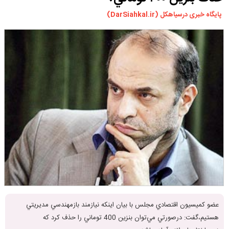
ورزشی
پایگاه خبری درسیاهکل (DarSiahkal.ir)
سیاسی
چندرسانه ای
مسیر گردشگری دیلمان
درباره ما
عضو كميسيون اقتصادي مجلس با بيان اينكه نيازمند بازمهندسي مديريتي
هستيم،گفت: درصورتي مي‌توان بنزين 400 توماني را حذف كرد كه