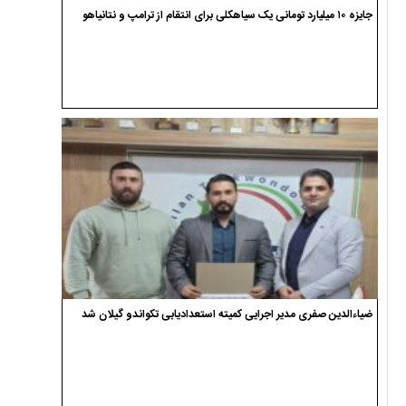
جایزه ۱۰ میلیارد تومانی یک سیاهکلی برای انتقام از ترامپ و نتانیاهو
ضیاءالدین صفری مدیر اجرایی کمیته استعدادیابی تکواندو گیلان شد