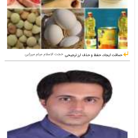
حجت الاسلام میثم میرزایی
حماقت ایجاد، حفظ و حذف ارز ترجیحی