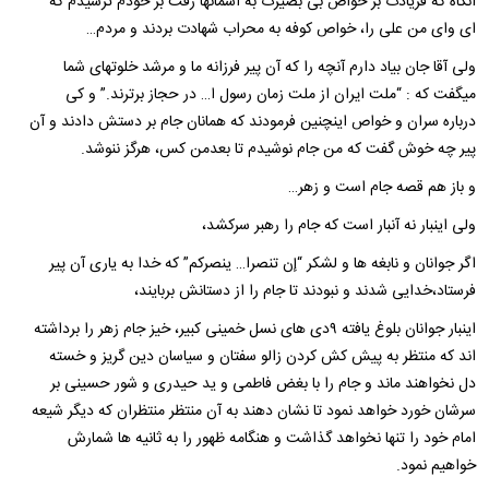
آنگاه که فریادت بر خواص بی بصیرت به آسمانها رفت بر خودم ترسیدم که
ای وای من علی را، خواص کوفه به محراب شهادت بردند و مردم…
ولی آقا جان بیاد دارم آنچه را که آن پیر فرزانه ما و مرشد خلوتهای شما
میگفت که : “ملت ايران از ملت زمان رسول ا… در حجاز برترند.” و کی
درباره سران و خواص اینچنین فرمودند که همانان جام بر دستش دادند و آن
پیر چه خوش گفت که من جام نوشیدم تا بعدمن کس، هرگز ننوشد.
و باز هم قصه جام است و زهر…
ولی اینبار نه آنبار است که جام را رهبر سرکشد،
اگر جوانان و نابغه ها و لشکر “إن تنصرا… ینصرکم” که خدا به یاری آن پیر
فرستاد،خدایی شدند و نبودند تا جام را از دستانش بربایند،
اینبار جوانان بلوغ یافته ۹دی های نسل خمینی کبیر، خیز جام زهر را برداشته
اند که منتظر به پیش کش کردن زالو سفتان و سیاسان دین گریز و خسته
دل نخواهند ماند و جام را با بغض فاطمی و ید حیدری و شور حسینی بر
سرشان خورد خواهد نمود تا نشان دهند به آن منتظر منتظران که دیگر شیعه
امام خود را تنها نخواهد گذاشت و هنگامه ظهور را به ثانیه ها شمارش
خواهیم نمود.