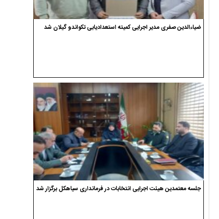
ضیاءالدین صفری مدیر اجرایی کمیته استعدادیابی تکواندو گیلان شد
جلسه معتمدین هیئت اجرایی انتخابات در فرمانداری سیاهکل برگزار شد