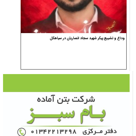
وداع و تشییع پیکر شهید سجاد انصاریان در سیاهکل