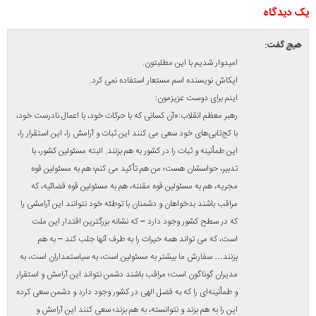
يک ديدگاه
هیچ
گفت:
امیدوار شدیم با این مطلبتون.
ایکاش نویسنده اسم مستعار استفاده نمی کرد.
اینم برای دوست عزیزمون:
رهبر معظم انقلاب:«آن کسانى که با حرکات خود، با اعمال نادرست خود،
با کج‌تابى‌هاى خود سعى می کنند این ثبات و آرامش را، این استقرار را،
این طمأنینه و ثبات را در کشور به هم بزنند. البته مسئولین کشور، با
تدبیر، حواسشان هست؛ من هم تأکید می کنم؛ هم به مسئولین قوه‌
مجریه، هم به مسئولین قوه‌ مقننه، هم به مسئولین قوه‌ قضائیه، که
مراقب باشند بدخواهان و دشمنان با توطئه‌ خود نتوانند این آرامشى را
که در سطح کشور وجود دارد – که نشانه‌ بزرگترین اقتدار این ملت
است، که می تواند همه‌ خیرات را به طرف آنها جلب کند – به هم
بزنند… سفارش ما بیشتر به مسئولین است، به سیاستمداران است، به
مدیران گوناگون است؛ مراقب باشند دشمن نتواند این آرامش و استقرار
و طمأنینه‌اى را که به فضل الهى در کشور وجود دارد و دشمن سعى کرده
این را به هم بزند و نتوانسته، به هم بزند؛ سعى کنند این آرامش و