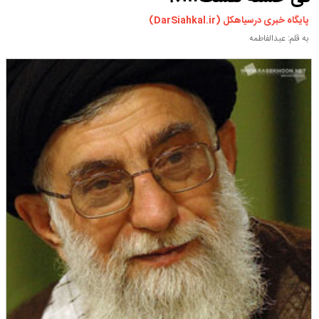
ورزشی
پایگاه خبری درسیاهکل (DarSiahkal.ir)
سیاسی
به قلم: عبدالفاطمه
چندرسانه ای
مسیر گردشگری دیلمان
درباره ما