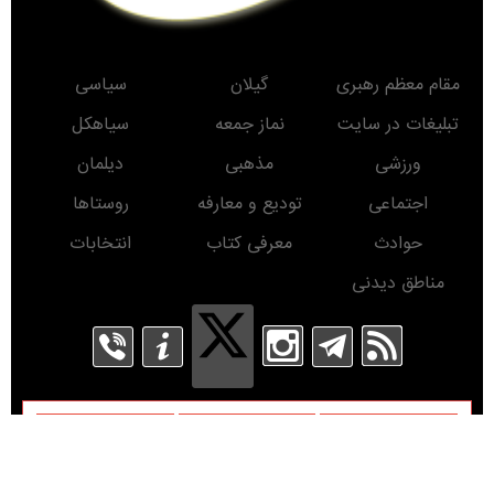
مقام معظم رهبری
گیلان
سیاسی
تبلیغات در سایت
نماز جمعه
سیاهکل
ورزشی
مذهبی
دیلمان
اجتماعی
تودیع و معارفه
روستاها
حوادث
معرفی کتاب
انتخابات
مناطق دیدنی
روز
ماه
سال