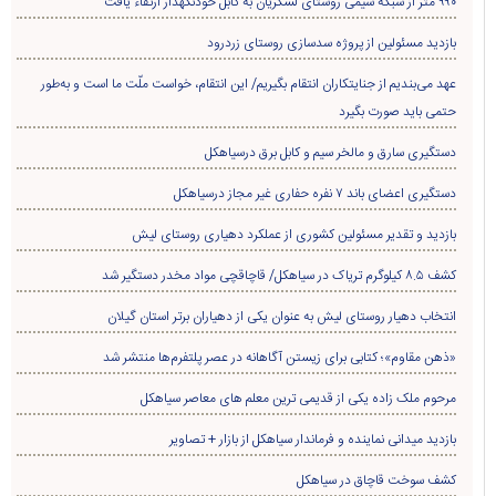
۹۹۰ متر از شبکه سیمی روستای لشکریان به کابل خودنگهدار ارتقاء یافت
بازدید مسئولین از پروژه سدسازی روستای زردرود
عهد می‌بندیم از جنایتکاران انتقام بگیریم/ این انتقام، خواست ملّت ما است و به‌طور
حتمی باید صورت بگیرد
دستگیری سارق و مالخر سیم و کابل برق درسیاهکل
دستگیری اعضای باند ۷ نفره حفاری غير مجاز درسیاهکل
بازدید و تقدیر مسئولین کشوری از عملکرد دهیاری روستای لیش
کشف ۸.۵ کیلوگرم تریاک در سیاهکل/ قاچاقچی مواد مخدر دستگیر شد
انتخاب دهیار روستای لیش به عنوان یکی از دهیاران برتر استان گیلان
«ذهن مقاوم»؛ کتابی برای زیستن آگاهانه در عصر پلتفرم‌ها منتشر شد
مرحوم ملک زاده یکی از قدیمی ترین معلم های معاصر سیاهکل
بازدید میدانی نماینده و فرماندار سیاهکل از بازار + تصاویر
کشف سوخت قاچاق در سياهکل