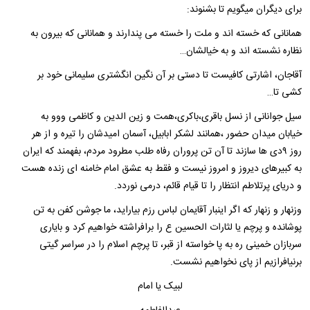
برای دیگران میگویم تا بشنوند:
همانانی که خسته اند و ملت را خسته می پندارند و همانانی که بیرون به
نظاره نشسته اند و به خیالشان…
آقاجان، اشارتی کافیست تا دستی بر آن نگین انگشتری سلیمانی خود بر
کشی تا…
سیل جوانانی از نسل باقری،باکری،همت و زین الدین و کاظمی ووو به
خیابان میدان حضور ،همانند لشکر ابابیل، آسمان امیدشان را تیره و از هر
روز ۹دی ها سازند تا آن تن پروران رفاه طلب مطرود مردم، بفهمند که ایران
به کبیرهای دیروز و امروز نیست و فقط به عشق امام خامنه ای زنده هست
و دریای پرتلاطم انتظار را تا قیام قائم، درمی نوردد.
وزنهار و زنهار که اگر اینبار آقایمان لباس رزم بیاراید، ما جوشن کفن به تن
پوشانده و پرچم یا لثارات الحسین ع را برافراشته خواهیم کرد و بایاری
سربازان خمینی ره به پا خواسته از قبر، تا پرچم اسلام را در سراسر گیتی
برنیافرازیم از پای نخواهیم نشست.
لبیک یا امام