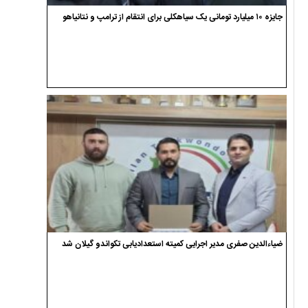
جایزه ۱۰ میلیارد تومانی یک سیاهکلی برای انتقام از ترامپ و نتانیاهو
ضیاءالدین صفری مدیر اجرایی کمیته استعدادیابی تکواندو گیلان شد