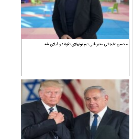
محسن علیجانی مدیر فنی تیم نونهالان تکواندو گیلان شد