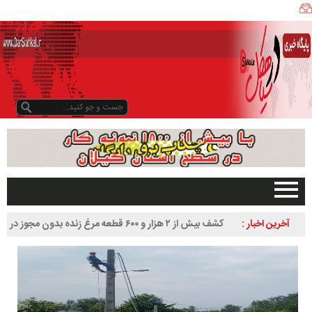
ی
ا
ه
ک
ل
ن
ی
ز
ب
و
د
و
د
صفحه اصلی
آخرین اخبار :
کشف بیش از ۲ هزار و ۶۰۰ قطعه مرغ زنده بدون مجوز در
ر
تبلیغات در سایت
سیاهکل
س
گیلان
ا
سیاهکل
ل
۱
دیلمان