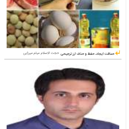
حجت الاسلام میثم میرزایی
حماقت ایجاد، حفظ و حذف ارز ترجیحی