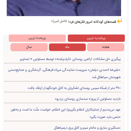
فاضل شیرزاد
قصه‌های کودکانه امروز فکرهای فردا
پربازدید ترین
پربحث ترین
هفته
ماه
سال
پیگیری حل مشکلات اراضی روستای «کرف‌پشته» توسط مسئولین + تصاویر
«علیرضا احمدی دیلمان» سرپرست نمایندگی میراث‌فرهنگی، گردشگری و صنایع‌دستی
شهرستان سیاهکل شد
۹۹۰ متر از شبکه سیمی روستای لشکریان به کابل خودنگهدار ارتقاء یافت
بازدید مسئولین از پروژه سدسازی روستای زردرود
عهد می‌بندیم از جنایتکاران انتقام بگیریم/ این انتقام، خواست ملّت ما است و به‌طور
حتمی باید صورت بگیرد
دستگیری سارق و مالخر سیم و کابل برق درسیاهکل