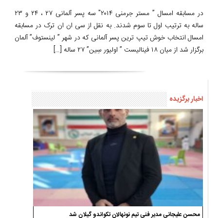
در مسابقه امسال ” مستر جرمنی ۲۰۱۴″ سه پسر آلمانی ۲۷ ، ۲۴ و ۲۳
ساله به ترتیب اول تا سوم شدند. به نقل از سی ان ان ترک در مسابقه
امسال انتخاب خوش تیپ ترین پسر آلمانی که در شهر ” لینستوف” آلمان
برگزار شد از میان ۱۸ فینالیست ” اولیور سِین” ۲۷ ساله […]
اخبار برگزیده
محسن علیجانی مدیر فنی تیم نونهالان تکواندو گیلان شد