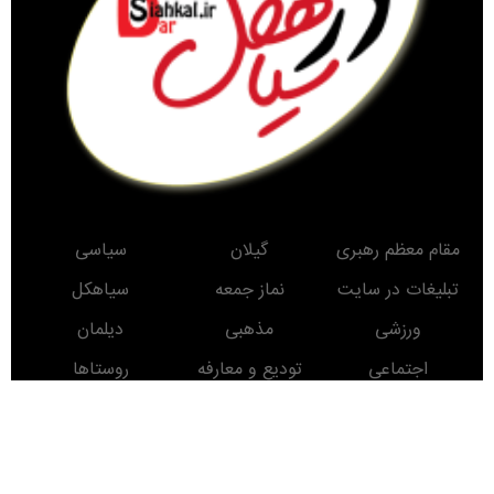
مقام معظم رهبری
گیلان
سیاسی
تبلیغات در سایت
نماز جمعه
سیاهکل
ورزشی
مذهبی
دیلمان
اجتماعی
تودیع و معارفه
روستاها
حوادث
معرفی کتاب
انتخابات
مناطق دیدنی