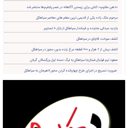
«ذهن مقاوم»؛ کتابی برای زیستن آگاهانه در عصر پلتفرم‌ها منتشر شد
مرحوم ملک زاده یکی از قدیمی ترین معلم های معاصر سیاهکل
بازدید میدانی نماینده و فرماندار سیاهکل از بازار + تصاویر
کشف سوخت قاچاق در سياهکل
کشف بیش از ۲ هزار و ۶۰۰ قطعه مرغ زنده بدون مجوز در سیاهکل
صعود تیم فوتبال شمال‌جا‌ سیاهکل به لیگ دسته اول بزرگسالان گیلان
ضرورت تسریع در اجرای طرح چهاربانده کردن محور لاهیجان به سیاهکل