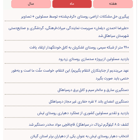
هفته
ماه
سال
پیگیری حل مشکلات اراضی روستای «کرف‌پشته» توسط مسئولین + تصاویر
«علیرضا احمدی دیلمان» سرپرست نمایندگی میراث‌فرهنگی، گردشگری و صنایع‌دستی
شهرستان سیاهکل شد
۹۹۰ متر از شبکه سیمی روستای لشکریان به کابل خودنگهدار ارتقاء یافت
بازدید مسئولین از پروژه سدسازی روستای زردرود
عهد می‌بندیم از جنایتکاران انتقام بگیریم/ این انتقام، خواست ملّت ما است و به‌طور
حتمی باید صورت بگیرد
دستگیری سارق و مالخر سیم و کابل برق درسیاهکل
دستگیری اعضای باند ۷ نفره حفاری غير مجاز درسیاهکل
بازدید و تقدیر مسئولین کشوری از عملکرد دهیاری روستای لیش
کشف ۸.۵ کیلوگرم تریاک در سیاهکل/ قاچاقچی مواد مخدر دستگیر شد
انتخاب دهیار روستای لیش به عنوان یکی از دهیاران برتر استان گیلان