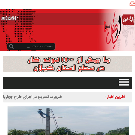
ی
ا
ه
ک
ل
ن
ی
ز
ب
و
د
و
د
صفحه اصلی
آخرین اخبار :
ضرورت تسریع در اجرای طرح چهاربانده کردن
ر
تبلیغات در سایت
لاهیجان به سیاهکل
س
گیلان
ا
سیاهکل
ل
۱
دیلمان