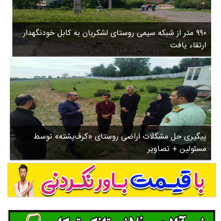
۳
روستاها
۵
ورزشی
۸
۹۹۰ متر از شبکه سیمی روستای لشکریان به کابل خودنگهدار
سیاسی
ب
ارتقاء یافت
ا
چندرسانه ای
ز
مسیر گردشگری دیلمان
ن
درباره ما
ش
س
ت
ش
پیگیری حل مشکلات اراضی روستای «کرف‌پشته» توسط
د
مسئولین + تصاویر
.