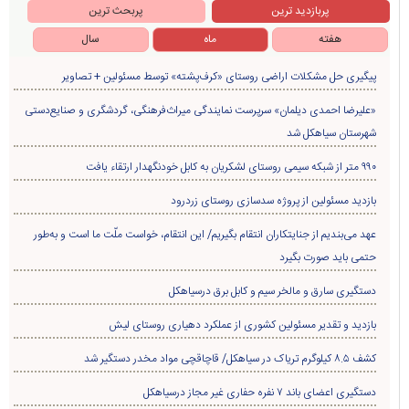
حجت الاسلام میثم میرزایی
حماقت ایجاد، حفظ و حذف ارز ترجیحی
فاضل شیرزاد
قصه‌های کودکانه امروز فکرهای فردا
پربازدید ترین
پربحث ترین
هفته
ماه
سال