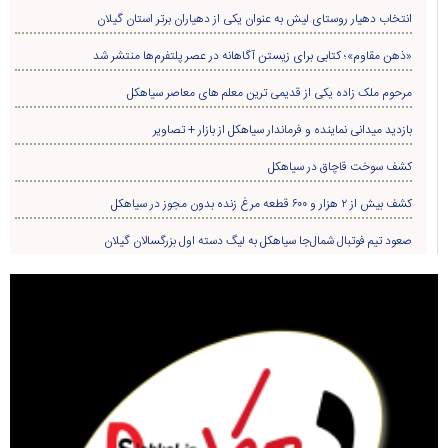
پیگیری حل مشکلات اراضی روستای «کرف‌پشته» توسط مسئولین + تصاویر
«علیرضا احمدی دیلمان» سرپرست نمایندگی میراث‌فرهنگی، گردشگری و صنایع‌دستی
شهرستان سیاهکل شد
۹۹۰ متر از شبکه سیمی روستای لشکریان به کابل خودنگهدار ارتقاء یافت
بازدید مسئولین از پروژه سدسازی روستای زردرود
عهد می‌بندیم از جنایتکاران انتقام بگیریم/ این انتقام، خواست ملّت ما است و به‌طور
حتمی باید صورت بگیرد
دستگیری سارق و مالخر سیم و کابل برق درسیاهکل
بازدید و تقدیر مسئولین کشوری از عملکرد دهیاری روستای لیش
کشف ۸.۵ کیلوگرم تریاک در سیاهکل/ قاچاقچی مواد مخدر دستگیر شد
دستگیری اعضای باند ۷ نفره حفاری غير مجاز درسیاهکل
انتخاب دهیار روستای لیش به عنوان یکی از دهیاران برتر استان گیلان
«ذهن مقاوم»؛ کتابی برای زیستن آگاهانه در عصر پلتفرم‌ها منتشر شد