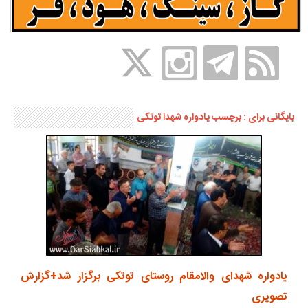
بایگانی برای : برچسب یادواره شهدا توتکی
یادواره شهدای والامقام روستای توتکی برگزار شد+گزارش
تصویری