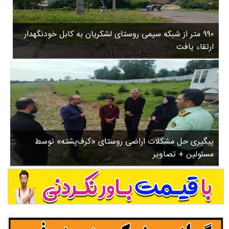
۳
روستاها
۵
ورزشی
۸
۹۹۰ متر از شبکه سیمی روستای لشکریان به کابل خودنگهدار
سیاسی
ب
ارتقاء یافت
ا
چندرسانه ای
ز
مسیر گردشگری دیلمان
ن
درباره ما
ش
س
ت
ش
پیگیری حل مشکلات اراضی روستای «کرف‌پشته» توسط
د
مسئولین + تصاویر
.