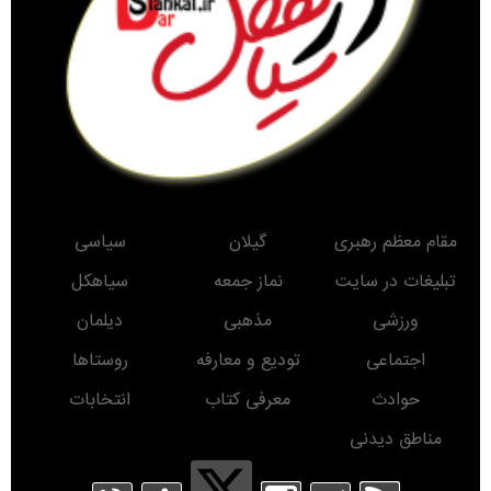
مرحوم ملک زاده یکی از قدیمی ترین معلم های معاصر سیاهکل
بازدید میدانی نماینده و فرماندار سیاهکل از بازار + تصاویر
کشف سوخت قاچاق در سياهکل
کشف بیش از ۲ هزار و ۶۰۰ قطعه مرغ زنده بدون مجوز در سیاهکل
صعود تیم فوتبال شمال‌جا‌ سیاهکل به لیگ دسته اول بزرگسالان گیلان