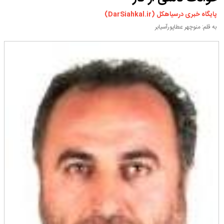
ورزشی
پایگاه خبری درسیاهکل (DarSiahkal.ir)
سیاسی
به قلم: منوچهر عطاپورآسیابر
چندرسانه ای
مسیر گردشگری دیلمان
درباره ما