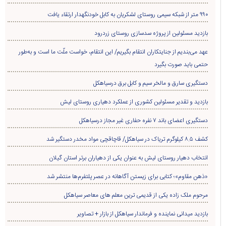
۹۹۰ متر از شبکه سیمی روستای لشکریان به کابل خودنگهدار ارتقاء یافت
بازدید مسئولین از پروژه سدسازی روستای زردرود
عهد می‌بندیم از جنایتکاران انتقام بگیریم/ این انتقام، خواست ملّت ما است و به‌طور
حتمی باید صورت بگیرد
دستگیری سارق و مالخر سیم و کابل برق درسیاهکل
بازدید و تقدیر مسئولین کشوری از عملکرد دهیاری روستای لیش
دستگیری اعضای باند ۷ نفره حفاری غير مجاز درسیاهکل
کشف ۸.۵ کیلوگرم تریاک در سیاهکل/ قاچاقچی مواد مخدر دستگیر شد
انتخاب دهیار روستای لیش به عنوان یکی از دهیاران برتر استان گیلان
«ذهن مقاوم»؛ کتابی برای زیستن آگاهانه در عصر پلتفرم‌ها منتشر شد
مرحوم ملک زاده یکی از قدیمی ترین معلم های معاصر سیاهکل
بازدید میدانی نماینده و فرماندار سیاهکل از بازار + تصاویر