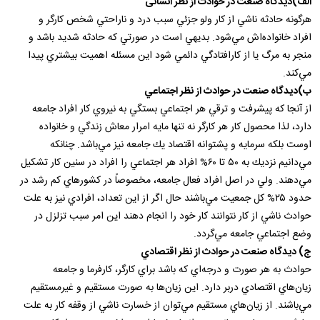
الف)دیدگاه صنعت در حوادث از نظر انسانی
هرگونه‌ حادثه‌ ناشي‌ از كار ولو جزئي‌ سبب‌ درد و ناراحتي‌ شخص‌ كارگر و
افراد خانواده‌اش‌ مي‌شود. بديهي‌ است‌ در صورتي‌ كه‌ حادثه‌ شديد باشد و
منجر به‌ مرگ‌ يا از كارافتادگي‌ دائمي‌ شود اين‌ مسئله‌ اهميت‌ بيشتري‌ پيدا
مي‌كند.
ب)دیدگاه صنعت در حوادث از نظر اجتماعي‌
از آنجا كه‌ پيشرفت‌ و ترقي‌ هر اجتماعي‌ بستگي‌ به‌ نيروي‌ كار افراد جامعه‌
دارد، لذا محصول‌ كار هر كارگر نه‌ تنها مايه‌ امرار معاش‌ زندگي‌ و خانواده‌
اوست‌ بلكه‌ سرمايه‌ و پشتوانه‌ اقتصاد يك‌ جامعه‌ نيز مي‌باشد. چنانكه‌
مي‌دانيم‌ نزديك‌ به‌ ۵۰ تا ۶۰% افراد هر اجتماعي‌ را افراد در سنين‌ كار تشكيل‌
مي‌دهند. ولي‌ در اصل‌ افراد فعال‌ جامعه‌، مخصوصاً در كشورهاي‌ كم‌ رشد در
حدود ۲۵% كل‌ جمعيت‌ مي‌باشند حال‌ اگر از اين‌ تعداد، افرادي‌ نيز به‌ علت‌
حوادث‌ ناشي‌ از كار نتوانند كار خود را انجام‌ دهند اين‌ امر سبب‌ تزلزل‌ در
وضع‌ اجتماعي‌ جامعه‌ مي‌گردد.
ج) دیدگاه صنعت در حوادث از نظر اقتصادي‌
حوادث‌ به‌ هر صورت‌ و درجه‌اي‌ كه‌ باشد براي‌ كارگر، كارفرما و جامعه‌
زيان‌هاي‌ اقتصادي‌ دربر دارد. اين‌ زيان‌ها به‌ صورت‌ مستقيم‌ و غيرمستقيم‌
مي‌باشند. از زيان‌هاي‌ مستقيم‌ مي‌توان‌ از خسارت‌ ناشي‌ از وقفه‌ كار به‌ علت‌