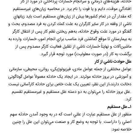
حادثه‌، هزينه‌هاي‌ درماني‌ و سرانجام‌ خسارات‌ پرداختي‌ در مورد از كار
افتادگي‌ موقت‌، دايم‌ و يا فوت‌ را نام‌ برد. در محاسبه‌ زيان‌هاي‌ غيرمستقيم‌
كه‌ مقدار آن‌ در تمام‌ كشورها بيش‌ از زيان‌هاي‌ مستقيم‌ است‌ بايد زيانهاي‌
ناشي‌ از وقفه‌ در كار ساير كارگران‌ به‌ علت‌ كمك‌ كردن‌ به‌ فرد مصدوم‌، بحث‌ و
گفتگو در مورد علت‌ وقوع‌ حادثه‌، به‌هم‌ ريختن‌ نظم‌ كار پس‌ از انتقال‌ كارگر
به‌ بيمارستان‌ تا موقع‌ گماشتن‌ فرد مناسب‌ براي‌ انجام‌ امور، خسارات‌ وارده‌ به‌
ماشين‌آلات‌ و نهايتاً خسارات‌ ناشي‌ از تقليل‌ فعاليت‌ كارگر مصدوم‌ پس‌ از
برگشت‌ به‌ كار (در صورت‌ معلوليت‌) مورد توجه‌ قرار گيرد.
علل‌ حوادث‌ ناشي‌ از كار
عوامل مختلفی از جمله عوامل مادی، فیزیولوژیکی، روانی، محیطی، سازمانی
و آموزشی در بروز حادثه موثرند. در ایجاد یک حادثه معمولاً عوامل گوناگونی
دخالت دارند،از این نظر، تعیین یک علت خاص برای حادثه کارآسانی نیست
.علل بروز حادثه را مي‌توان‌ به‌ دو دسته‌ علل‌ مستقيم‌ و غيرمستقيم‌ تقسيم‌
كرد:
۱ـ علل‌ مستقيم‌
منظور از علل‌ مستقيم‌ عبارت‌ از عللي‌ است‌ كه‌ در به‌ وجود آمدن‌ حادثه‌ سهم‌
اصلي‌ را داراست‌. با توجه‌ به‌ وضع‌ كار و صنعت‌ مي‌توان‌ اين‌ علل‌ را چنين‌
خلاصه‌ نمود: