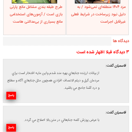
مزد ۱۴۰۴ منطقه‌ای نمی‌شود / به
طرح طبقه بندی مشاغل مانع پارتی
دلیل نبود زیرساخت در شرایط فعلی
بازی است / آزمون‌های استخدامی
غیرقابل اجراست
مانع بسیاری از بی‌عدالتی هاست
دیدگاه ها
۳ ديدگاه قبلا اظهار شده است
قاسميان
گفت:
از بيانات ارزنده جنابعاي بهره مند شدم واين مايه افتخار است براي
مردمان گيل و ديلم الانصاف افرادي همچون مثل جنابعاي آگاه و مطلع
و درد آشنا جامع مي باشيد.
پاسخ
قاسميان
گفت:
با عرض پوزش كلمه جنابعالي در متن بالا اصلاح مي گردد.
پاسخ