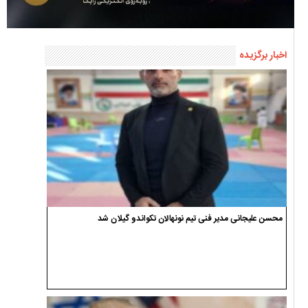
اخبار برگزیده
محسن علیجانی مدیر فنی تیم نونهالان تکواندو گیلان شد