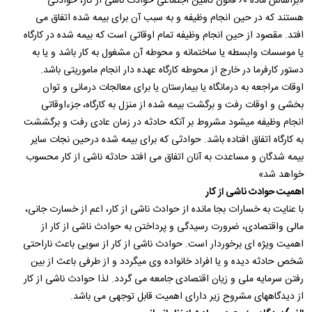
«براساس ماده ۶۰ قانون تامین اجتماعی حوادث ناشی از کار، حوادثی
هستند که در حین انجام وظیفه و به سبب آن برای بیمه شده اتفاق می
افتد. مقصود از حین انجام وظیفه تمام اوقاتی است که بیمه شده در کارگاه
یا موسسات وابسطه یا ساختمانه و محوطه آن مشغول به کار باشد و یا به
دستور کارفرما در خارج از محوطه کارگاه عهده دار انجام ماموریتی باشد.
اوقات مراجعه به درمانگاه یا بیمارستان یا برای معالجات درمانی و توان
بخشی و اوقات رفت و برگشت بیمه شده از منزل به کارگاه، جزءاوقاتی
انجام وظیفه میشود مشروط بر آنکه حادثه در زمان عادی رفت و برگششت
به کارگاه اتفاق افتاده باشد. حوادثی که برای بیمه شده درحین نجات سایر
بیمه شدگان و مساعدت به آنان اتفاق می افتد حادثه ناشی از کار محسوب
خواهد شد»
اهمیت حوادث ناشی از کار
با عنایت به خسارات بجا مانده از حوادث ناشی از کار، اعم از خسارت جانی،
مالی واقتصادی، ضرورت رسیدگی و پرداختن به حوادث ناشی از کار از
اهمیت ویژه ای برخوردار است. حوادث ناشی از کار از سویی باعث ناراحتی
شخص حادثه دیده و یا افراد خانواده وی میگردد و از طرفی باعث از بین
رفتن سرمایه ملی و زیان اقتصادی جامعه می گردد. لذا حوادث ناشی از کار
از دیدگاههای مشروح زیر دارای اهمیت قابل توجهی می باشد.