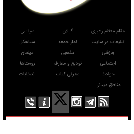
مقام معظم رهبری
گیلان
سیاسی
تبلیغات در سایت
نماز جمعه
سیاهکل
ورزشی
مذهبی
دیلمان
اجتماعی
تودیع و معارفه
روستاها
حوادث
معرفی کتاب
انتخابات
مناطق دیدنی
روز
ماه
سال