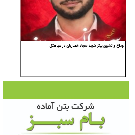
وداع و تشییع پیکر شهید سجاد انصاریان در سیاهکل