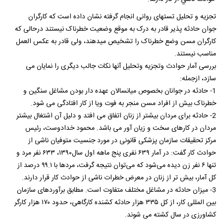
تجزیه و تحلیل تستهای روانی انجام گرفته نشان داده است که کارگران
جوان حادثه پذیر قادر به درک به موقع وضعیت خطرناک نیستند درحالی که
کارگران مسن وضع خطرناک را تشخیص میدهند، ولی قادر به عکس العمل
مناسب نیستند.
بررسی آمار حوادث وتجزیه وتحلیل آنها نکات جالب دیگری را نمایان می
سازد، ازجمله:
1- حادثه در جوانان بخصوص میانسالان عهده دار بودن مشاغل سنگین و
خطرناک بیش از افراد مسن منجر به فوت ویا از کار افتادگی می شود.
2- حادثه برای مردان بیشتر از زنان اتفاق می افتد و دلیل آن اشتغال بیشتر
مردان در کارهای سخت و زیان آور می باشد. محمود خدادوست، رئیس
مرکز تحقیقات سازمان پزشکی قانونی در مورد جنسیت متوفیان ناشی از
حوادث کار گفت: در آمار ۶۳۹ نفری پنج ماهه اول سال۱۳۹۰، ۶۳۳ نفر مرد و
تنها ۶ نفر زن دیده می‌شود که می‌توان نتیجه گرفت، مردها با ۹۹.۱ درصد از
کل آمار، بیش تر از زنان در معرض خطرات ناشی از حوادث کار قرار دارند.
3- میزان حادثه در مشاغل مختلف متفاوت است. مطابق برآوردهای سازمان
بین المللی کار، از کل ۳۳۵ هزار حادثه کشنده کارگاهی، حدود ۱۷۰ هزار کارگر
کشاورزی در سال کشته می شوند.