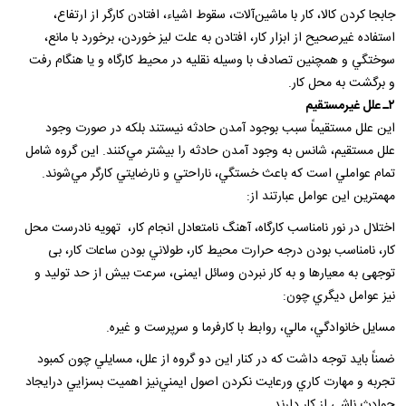
جابجا كردن‌ كالا، كار با ماشين‌آلات‌، سقوط‌ اشياء، افتادن‌ كارگر از ارتفاع‌،
استفاده‌ غيرصحيح‌ از ابزار كار، افتادن‌ به‌ علت‌ ليز خوردن‌، برخورد با مانع‌،
سوختگي‌ و همچنين‌ تصادف‌ با وسيله‌ نقليه‌ در محيط‌ كارگاه‌ و يا هنگام‌ رفت‌
و برگشت‌ به‌ محل‌ كار.
۲ـ علل‌ غيرمستقيم‌
اين‌ علل‌ مستقيماً سبب‌ بوجود آمدن‌ حادثه‌ نيستند بلكه‌ در صورت‌ وجود
علل‌ مستقيم‌، شانس‌ به‌ وجود آمدن‌ حادثه‌ را بيشتر مي‌كنند. اين‌ گروه‌ شامل‌
تمام‌ عواملي‌ است‌ كه‌ باعث‌ خستگي‌، ناراحتي‌ و نارضايتي‌ كارگر مي‌شوند.
مهمترين‌ اين‌ عوامل‌ عبارتند از:
اختلال در نور نامناسب کارگاه‌، آهنگ نامتعادل انجام کار، ‌ تهويه‌ نادرست محل
کار‌، نامناسب‌ بودن‌ درجه‌ حرارت‌ محيط‌ كار، طولاني‌ بودن‌ ساعات‌ كار، بی
توجهی به معیارها و به کار نبردن وسائل ایمنی، سرعت‌ بيش‌ از حد توليد و
نيز عوامل‌ ديگري‌ چون‌:
مسايل‌ خانوادگي‌، مالي‌، روابط‌ با كارفرما و سرپرست‌ و غيره‌.
ضمناً بايد توجه‌ داشت‌ كه‌ در كنار اين‌ دو گروه‌ از علل‌، مسايلي‌ چون‌ كمبود
تجربه‌ و مهارت‌ كاري‌ ورعايت‌ نكردن‌ اصول‌ ايمني‌نيز اهميت‌ بسزايي‌ درايجاد
حوادث‌ ناشي‌ از كار دارند.