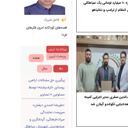
جایزه ۱۰ میلیارد تومانی یک سیاهکلی
 انتقام از ترامپ و نتانیاهو
فاضل شیرزاد
قصه‌های کودکانه امروز فکرهای
فردا
پربازدید ترین
پربحث ترین
هفته
ماه
سال
پیگیری حل مشکلات اراضی
روستای «کرف‌پشته» توسط
مسئولین + تصاویر
الدین صفری مدیر اجرایی کمیته
دادیابی تکواندو گیلان شد
«علیرضا احمدی دیلمان»
سرپرست نمایندگی
میراث‌فرهنگی، گردشگری و
صنایع‌دستی شهرستان سیاهکل