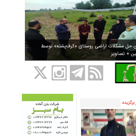
ی حل مشکلات اراضی روستای «کرف‌پشته» توسط
ین + تصاویر
 برگزیده