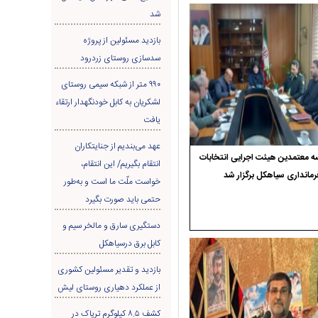
شد
بازدید مسئولین از پروژه
سدسازی روستای زردرود
۹۹۰ متر از شبکه سیمی روستای
لشکریان به کابل خودنگهدار ارتقاء
یافت
عهد می‌بندیم از جنایتکاران
 معتمدین هیئت اجرایی انتخابات
انتقام بگیریم/ این انتقام،
رمانداری سیاهکل برگزار شد
خواست ملّت ما است و به‌طور
حتمی باید صورت بگیرد
دستگیری سارق و مالخر سیم و
کابل برق درسیاهکل
بازدید و تقدیر مسئولین کشوری
از عملکرد دهیاری روستای لیش
کشف ۸.۵ کیلوگرم تریاک در