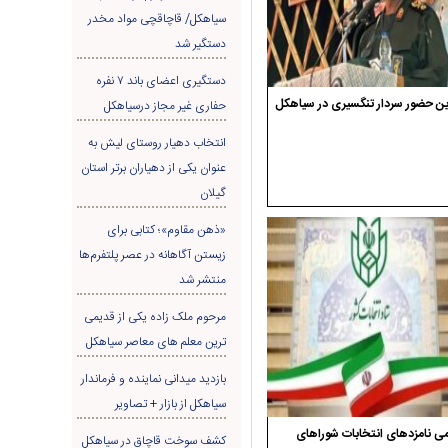
سیاهکل/ قاچاقچی مواد مخدر
دستگیر شد
دستگیری اعضای باند ۷ نفره
ن حضور سردار تنگسیری در سیاهکل
حفاری غير مجاز درسیاهکل
انتخاب دهیار روستای لیش به
عنوان یکی از دهیاران برتر استان
گیلان
«ذهن مقاوم»؛ کتابی برای
زیستن آگاهانه در عصر پلتفرم‌ها
منتشر شد
مرحوم ملک زاده یکی از قدیمی
ترین معلم های معاصر سیاهکل
بازدید میدانی نماینده و فرماندار
سیاهکل از بازار + تصاویر
ی نامزدهای انتخابات شوراهای
کشف سوخت قاچاق در سياهکل